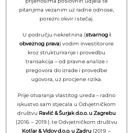
prijenosima poslovnih udjela te
pitanjima vezanim uz radne odnose,
porezni okvir i stečaj.
U području nekretnina (
stvarnog i
obveznog prava
) vodim investitorore
kroz strukturiranje i provedbu
transakcija – od pravne analize i
pregovora do izrade i provedbe
ugovora, uz procjene rizika.
Prije otvaranja vlastitog ureda – radno
iskustvo sam stjecala u Odvjetničkom
društvu
Ravlić & Šurjak d.o.o. u Zagrebu
(2016. – 2019.). te Odvjetničkom društvu
Kotlar & Vidov d.o.o. u Zadru
(2019. –