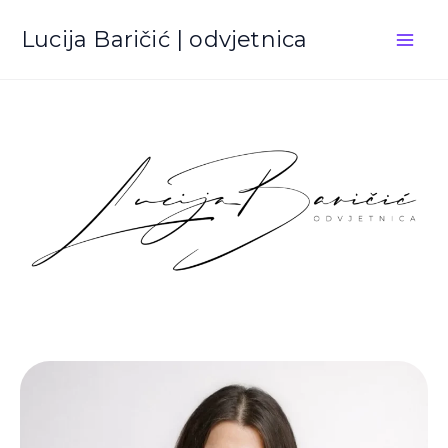
Skip
Lucija Baričić | odvjetnica
to
content