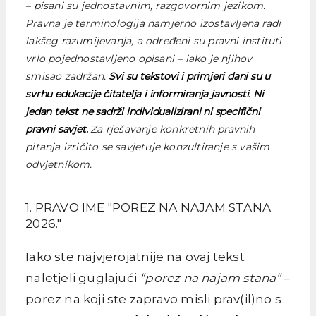
– pisani su jednostavnim, razgovornim jezikom.
Pravna je terminologija namjerno izostavljena radi
lakšeg razumijevanja, a određeni su pravni instituti
vrlo pojednostavljeno opisani – iako je njihov
smisao zadržan.
Svi su tekstovi i primjeri dani su u
svrhu edukacije čitatelja i informiranja javnosti. Ni
jedan tekst ne sadrži individualizirani ni specifični
pravni savjet.
Za rješavanje konkretnih pravnih
pitanja izričito se savjetuje konzultiranje s vašim
odvjetnikom.
1. PRAVO IME "POREZ NA NAJAM STANA
2026."
Iako ste najvjerojatnije na ovaj tekst
naletjeli guglajući
“porez na najam stana”
–
porez na koji ste zapravo misli prav(il)no s