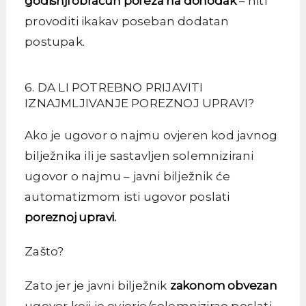
godišnji obračun poreza na dohodak
– niti
provoditi ikakav poseban dodatan
postupak.
6. DA LI POTREBNO PRIJAVITI
IZNAJMLJIVANJE POREZNOJ UPRAVI?
Ako je ugovor o najmu ovjeren kod javnog
bilježnika ili je sastavljen solemnizirani
ugovor o najmu – javni bilježnik će
automatizmom isti ugovor poslati
poreznoj upravi.
Zašto?
Zato jer je javni bilježnik
zakonom obvezan