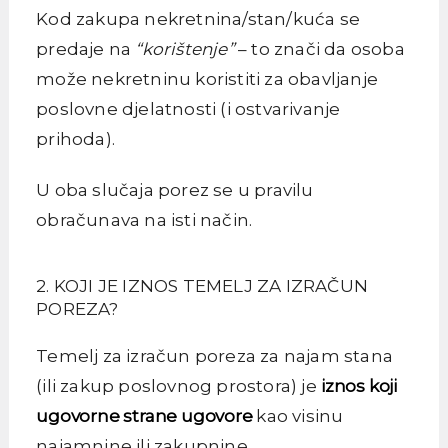
Kod zakupa nekretnina/stan/kuća se
predaje na
“korištenje”
– to znači da osoba
može nekretninu koristiti za obavljanje
poslovne djelatnosti (i ostvarivanje
prihoda).
U oba slučaja porez se u pravilu
obračunava na isti način.
2. KOJI JE IZNOS TEMELJ ZA IZRAČUN
POREZA?
Temelj za izračun poreza za najam stana
(ili zakup poslovnog prostora) je
iznos koji
ugovorne strane ugovore
kao visinu
najamnine ili zakupnine.