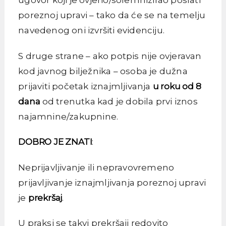
ugovor koji je ovjerio/solemnizirao poslati
poreznoj upravi – tako da će se na temelju
navedenog oni izvršiti evidenciju.
S druge strane – ako potpis nije ovjeravan
kod javnog bilježnika – osoba je dužna
prijaviti početak iznajmljivanja
u roku od 8
dana
od trenutka kad je dobila prvi iznos
najamnine/zakupnine.
DOBRO JE ZNATI
:
Neprijavljivanje ili nepravovremeno
prijavljivanje iznajmljivanja poreznoj upravi
je
prekršaj
.
U praksi se takvi prekršaji redovito