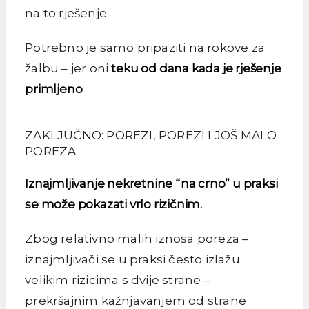
na to rješenje.
Potrebno je samo pripaziti na rokove za
žalbu – jer oni
teku od dana kada je rješenje
primljeno
.
ZAKLJUČNO: POREZI, POREZI I JOŠ MALO
POREZA
Iznajmljivanje nekretnine “na crno” u praksi
se može pokazati vrlo rizičnim.
Zbog relativno malih iznosa poreza –
iznajmljivači se u praksi često izlažu
velikim rizicima s dvije strane –
prekršajnim kažnjavanjem od strane