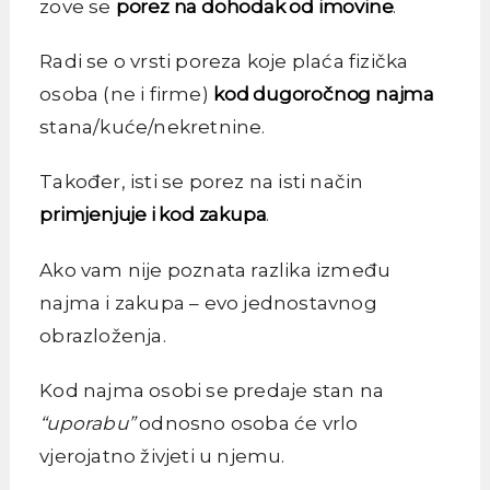
zove se
porez na dohodak od imovine
.
Radi se o vrsti poreza koje plaća fizička
osoba (ne i firme)
kod dugoročnog najma
stana/kuće/nekretnine.
Također, isti se porez na isti način
primjenjuje i kod zakupa
.
Ako vam nije poznata razlika između
najma i zakupa – evo jednostavnog
obrazloženja.
Kod najma osobi se predaje stan na
“uporabu”
odnosno osoba će vrlo
vjerojatno živjeti u njemu.