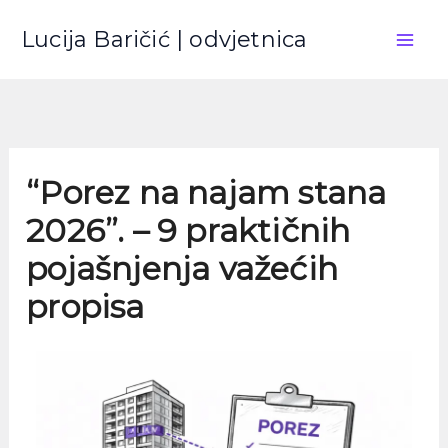
Skip
Lucija Baričić | odvjetnica
to
content
“Porez na najam stana
2026”. – 9 praktičnih
pojašnjenja važećih
propisa